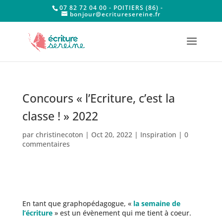
07 82 72 04 00 - POITIERS (86) -
bonjour@ecrituresereine.fr
Concours « l’Ecriture, c’est la
classe ! » 2022
par
christinecoton
|
Oct 20, 2022
|
Inspiration
|
0
commentaires
En tant que graphopédagogue, «
la semaine de
l’écriture
» est un évènement qui me tient à coeur.