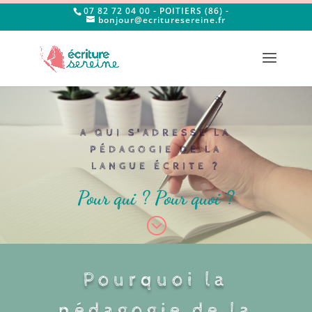
07 82 72 04 00 - POITIERS (86) -
bonjour@ecrituresereine.fr
A QUI S'ADRESSE LA
PÉDAGOGIE DE LA
LANGUE ÉCRITE ?
Pour qui ? Pour quoi ?
;
Pourquoi la
pédagogie de la