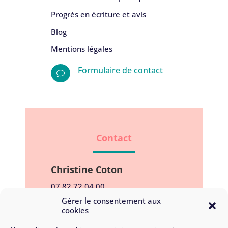
Progrès en écriture et avis
Blog
Mentions légales
Formulaire de contact
v
Contact
Christine Coton
07 82 72 04 00
Gérer le consentement aux
bonjour@ecrituresereine.fr
cookies