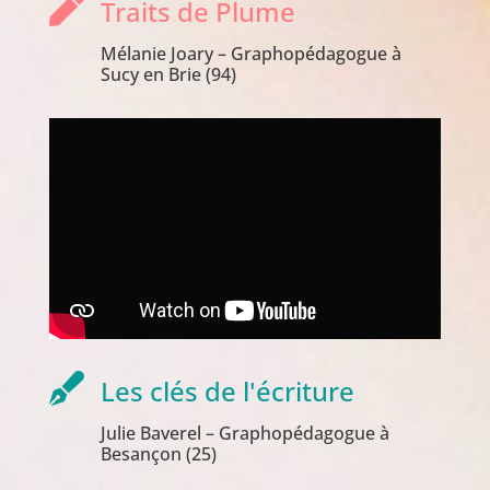

Traits de Plume
Mélanie Joary – Graphopédagogue à
Sucy en Brie (94)

Les clés de l'écriture
Julie Baverel – Graphopédagogue à
Besançon (25)