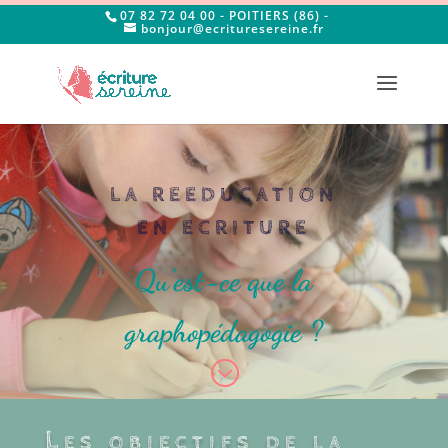
07 82 72 04 00 - POITIERS (86) -
bonjour@ecrituresereine.fr
LA REEDUCATION
EN ECRITURE
Qu'est-ce que la
graphopédagogie ?
;
Les objectifs de la